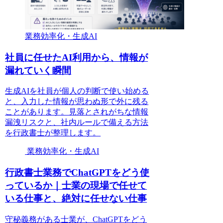
業務効率化・生成AI
社員に任せたAI利用から、情報が
漏れていく瞬間
生成AIを社員が個人の判断で使い始める
と、入力した情報が思わぬ形で外に残る
ことがあります。見落とされがちな情報
漏洩リスクと、社内ルールで備える方法
を行政書士が整理します。
業務効率化・生成AI
行政書士業務でChatGPTをどう使
っているか｜士業の現場で任せて
いる仕事と、絶対に任せない仕事
守秘義務がある士業が、ChatGPTをどう