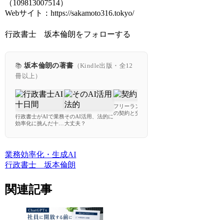
（109813007514）
Webサイト：https://sakamoto316.tokyo/
行政書士 坂本倫朗をフォローする
📚
坂本倫朗の著書
（Kindle出版・全12
冊以上）
フリーランスのため
プラポリ初級解説
の契約と交渉で失敗
行政書士がAIで業務
そのAI活用、法的に
す
しないための教科書
効率化に挑んだ十日
大丈夫？
使
間
ー
業務効率化・生成AI
行政書士 坂本倫朗
関連記事