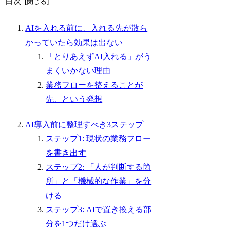
目次
AIを入れる前に、入れる先が散ら
かっていたら効果は出ない
「とりあえずAI入れる」がう
まくいかない理由
業務フローを整えることが
先、という発想
AI導入前に整理すべき3ステップ
ステップ1: 現状の業務フロー
を書き出す
ステップ2: 「人が判断する箇
所」と「機械的な作業」を分
ける
ステップ3: AIで置き換える部
分を1つだけ選ぶ