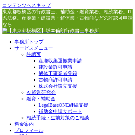
コンテンツへスキップ
東京都板橋区の行政書士。補助金・融資業務。相続業務。IT
系法務。産廃業・建設業・解体業・古物商などの許認可申請
なら
事務所トップ
サービスメニュー
許認可
産廃収集運搬業申請
建設業許可申請
解体工事業者登録
古物商許可申請
株式会社設立支援
AI経営研究会
融資・補助金
LegalBaseONE継続支援
補助金申請サポート
相続手続・生前対策のご相談
料金案内
プロフィール