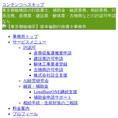
コンテンツへスキップ
東京都板橋区の行政書士。補助金・融資業務。相続業務。IT
系法務。産廃業・建設業・解体業・古物商などの許認可申請
なら
事務所トップ
サービスメニュー
許認可
産廃収集運搬業申請
建設業許可申請
解体工事業者登録
古物商許可申請
株式会社設立支援
AI経営研究会
融資・補助金
LegalBaseONE継続支援
補助金申請サポート
相続手続・生前対策のご相談
料金案内
プロフィール