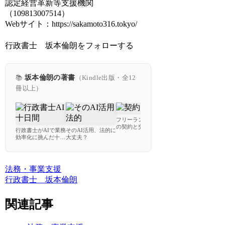
認定経営革新等支援機関
（109813007514）
Webサイト：https://sakamoto316.tokyo/
行政書士 坂本倫朗をフォローする
📚
坂本倫朗の著書
（Kindle出版・全12
冊以上）
フリーランスのため
プラポリ初級解説
の契約と交渉で失敗
行政書士がAIで業務
そのAI活用、法的に
す
しないための教科書
効率化に挑んだ十日
大丈夫？
使
間
ー
法務・事業支援
行政書士 坂本倫朗
関連記事