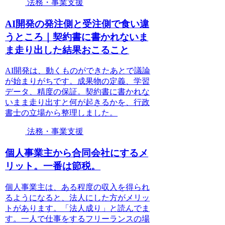
法務・事業支援
AI開発の発注側と受注側で食い違
うところ｜契約書に書かれないま
ま走り出した結果おこること
AI開発は、動くものができたあとで議論
が始まりがちです。成果物の定義、学習
データ、精度の保証。契約書に書かれな
いまま走り出すと何が起きるかを、行政
書士の立場から整理しました。
法務・事業支援
個人事業主から合同会社にするメ
リット。一番は節税。
個人事業主は、ある程度の収入を得られ
るようになると、法人にした方がメリッ
トがあります。「法人成り」と読んでま
す。一人で仕事をするフリーランスの場