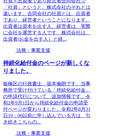
社員＝出資者であり経営者合同会社で
「社員」というと、株式会社のそれとは
違います。合同会社の社員とは、出資者
であり、経営者ということになります。
出資者は資本を出す人。経営者は、実際
に会社を運営する人です。株式会社は、
出資者(お金を出す人）と経...
法務・事業支援
持続化給付金のページが新しくな
りました。
板橋区の行政書士、坂本倫朗です。当事
務所で受け付けている「持続化給付金」
の申請代行について、追加情報です。令
和2年9月1日から持続化給付金の申請受
付ページが変わりました。令和2年8月31
日19：00以前に申し込んでいる方は、引
き続きこちらの...
法務・事業支援