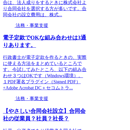
合は、法人成りをするときに株式会社よ
り合同会社を選択する方が多いです。合
同会社の設立費用は、株式...
法務・事業支援
電子定款でOKな組み合わせは3通
りあります。
行政書士が電子定款を作るときの、実際
に使える方法をまとめているところで
す。今試してみたところ、以下の組み合
わせ３つはOKです（Windows環境）。
１PDF署名プラグイン（Signed PDF）
+Adobe Acrobat DC＋セコムトラ...
法務・事業支援
【やさしい合同会社設立】合同会
社の従業員？社員？社長？