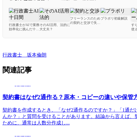
フリーランスのため
プラポリ初級解説
の契約と交渉で失敗
行政書士がAIで業務
そのAI活用、法的に
す
しないための教科書
効率化に挑んだ十日
大丈夫？
使
間
ー
契約書
行政書士 坂本倫朗
関連記事
契約書
契約書はなぜ2通作る？原本・コピーの違いや保管
契約書を作成するとき、「なぜ2通作るのですか？」「1通だ
んか？」と質問を受けることがあります。結論から言えば、
ために、通常は人数分作成し...
契約書