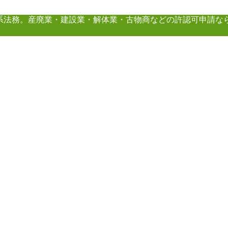
系法務。産廃業・建設業・解体業・古物商などの許認可申請な