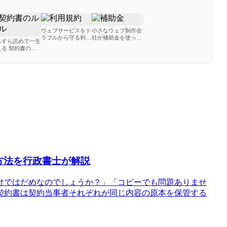
ウェブサービスをト
小さなウェブ制作会
ラブルから守る利用
社が補助金を使って
らすら読めて一生
規約の運用方法
売上を伸ばす方法
える 契約書のル
ルとマナー
方法を行政書士が解説
けではだめなのでしょうか？」「コピーでも問題ありませ
契約書は契約当事者それぞれが同じ内容の原本を保管する