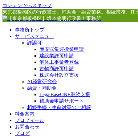
コンテンツへスキップ
東京都板橋区の行政書士。補助金・融資業務。相続業務。IT
事務所トップ
サービスメニュー
許認可
産廃収集運搬業申請
建設業許可申請
解体工事業者登録
古物商許可申請
株式会社設立支援
AI経営研究会
融資・補助金
LegalBaseONE継続支援
補助金申請サポート
相続手続・生前対策のご相談
料金案内
プロフィール
お問合わせ
ブログ