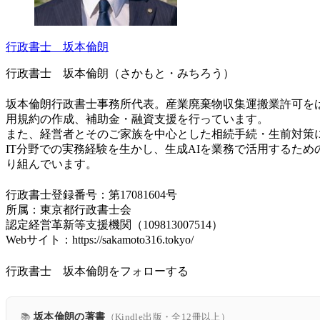
行政書士 坂本倫朗
行政書士 坂本倫朗（さかもと・みちろう）
坂本倫朗行政書士事務所代表。産業廃棄物収集運搬業許可をは
用規約の作成、補助金・融資支援を行っています。
また、経営者とそのご家族を中心とした相続手続・生前対策
IT分野での実務経験を生かし、生成AIを業務で活用するた
り組んでいます。
行政書士登録番号：第17081604号
所属：東京都行政書士会
認定経営革新等支援機関（109813007514）
Webサイト：https://sakamoto316.tokyo/
行政書士 坂本倫朗をフォローする
📚
坂本倫朗の著書
（Kindle出版・全12冊以上）