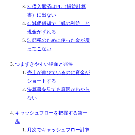
3. 借入返済はPL（損益計算
書）に出ない
4. 減価償却で「紙の利益」と
現金がずれる
5. 節税のために使った金が戻
ってこない
つまずきやすい場面と兆候
売上が伸びているのに資金が
ショートする
決算書を見ても原因がわから
ない
キャッシュフローを把握する第一
歩
月次でキャッシュフロー計算