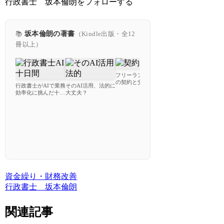
行政書士 坂本倫朗をフォローする
📚
坂本倫朗の著書
（Kindle出版・全12
冊以上）
フリーランスのため
の契約と交渉で失敗
行政書士がAIで業務
そのAI活用、法的に
す
しないための教科書
効率化に挑んだ十日
大丈夫？
使
間
ー
プラポリ初級解説
資金繰り・財務改善
行政書士 坂本倫朗
関連記事