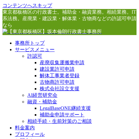
コンテンツへスキップ
東京都板橋区の行政書士。補助金・融資業務。相続業務。IT
系法務。産廃業・建設業・解体業・古物商などの許認可申請
なら
事務所トップ
サービスメニュー
許認可
産廃収集運搬業申請
建設業許可申請
解体工事業者登録
古物商許可申請
株式会社設立支援
AI経営研究会
融資・補助金
LegalBaseONE継続支援
補助金申請サポート
相続手続・生前対策のご相談
料金案内
プロフィール