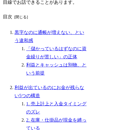
目線でお話できることがあります。
目次
黒字なのに通帳が増えない、とい
う違和感
「儲かっているはずなのに資
金繰りが苦しい」の正体
利益とキャッシュは別物、と
いう前提
利益が出ているのにお金が残らな
い5つの構造
1. 売上計上と入金タイミング
のズレ
2. 在庫・仕掛品が現金を縛っ
ている