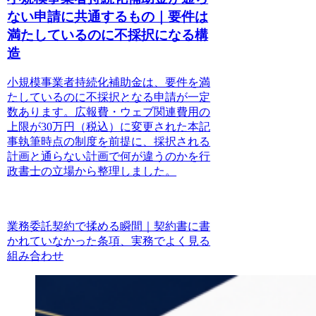
ない申請に共通するもの｜要件は
満たしているのに不採択になる構
造
小規模事業者持続化補助金は、要件を満
たしているのに不採択となる申請が一定
数あります。広報費・ウェブ関連費用の
上限が30万円（税込）に変更された本記
事執筆時点の制度を前提に、採択される
計画と通らない計画で何が違うのかを行
政書士の立場から整理しました。
業務委託契約で揉める瞬間｜契約書に書
かれていなかった条項、実務でよく見る
組み合わせ