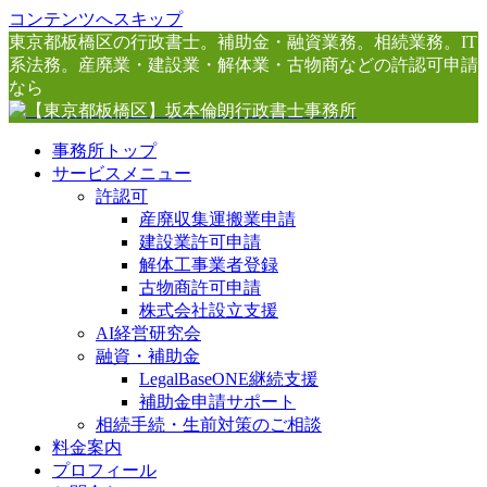
コンテンツへスキップ
東京都板橋区の行政書士。補助金・融資業務。相続業務。IT
系法務。産廃業・建設業・解体業・古物商などの許認可申請
なら
事務所トップ
サービスメニュー
許認可
産廃収集運搬業申請
建設業許可申請
解体工事業者登録
古物商許可申請
株式会社設立支援
AI経営研究会
融資・補助金
LegalBaseONE継続支援
補助金申請サポート
相続手続・生前対策のご相談
料金案内
プロフィール