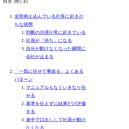
目次
全部抱え込んでいる社長に起きが
ちな状態
判断の渋滞が常に起きている
社員が「待ち」になる
自分が動けなくなった瞬間に
会社が止まる
「一気に任せて事故る」よくある
パターン
マニュアルもなくいきなり任
せる
基準を伝えずに結果だけ評価
する
途中で口出しして社員が動け
なくなる