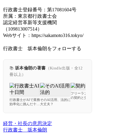
行政書士登録番号：第17081604号
所属：東京都行政書士会
認定経営革新等支援機関
（109813007514）
Webサイト：https://sakamoto316.tokyo/
行政書士 坂本倫朗をフォローする
📚
坂本倫朗の著書
（Kindle出版・全12
冊以上）
フリーランスのため
プラポリ初級解説
の契約と交渉で失敗
行政書士がAIで業務
そのAI活用、法的に
す
しないための教科書
効率化に挑んだ十日
大丈夫？
使
間
ー
経営・社長の意思決定
行政書士 坂本倫朗