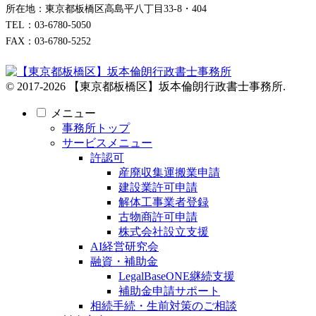
所在地：東京都板橋区高島平八丁目33-8・404
TEL：03-6780-5050
FAX：03-6780-5252
© 2017-2026 【東京都板橋区】坂本倫朗行政書士事務所.
メニュー
事務所トップ
サービスメニュー
許認可
産廃収集運搬業申請
建設業許可申請
解体工事業者登録
古物商許可申請
株式会社設立支援
AI経営研究会
融資・補助金
LegalBaseONE継続支援
補助金申請サポート
相続手続・生前対策のご相談