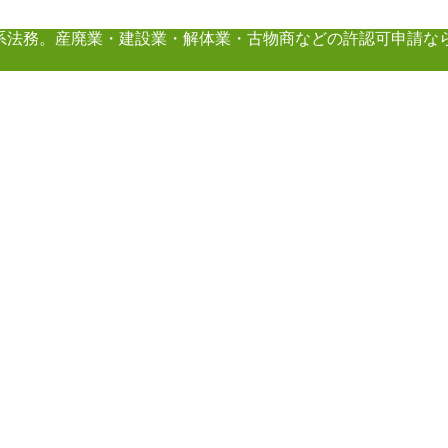
系法務。産廃業・建設業・解体業・古物商などの許認可申請な