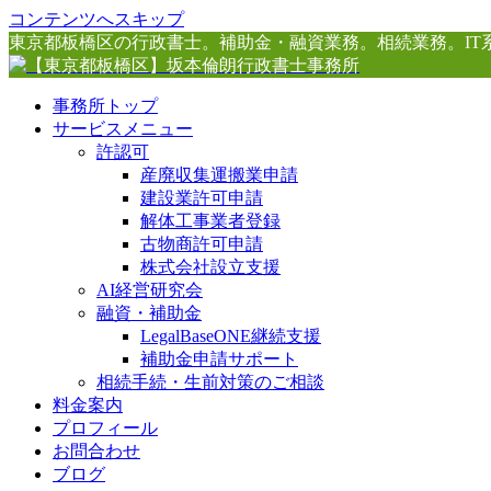
コンテンツへスキップ
東京都板橋区の行政書士。補助金・融資業務。相続業務。IT
事務所トップ
サービスメニュー
許認可
産廃収集運搬業申請
建設業許可申請
解体工事業者登録
古物商許可申請
株式会社設立支援
AI経営研究会
融資・補助金
LegalBaseONE継続支援
補助金申請サポート
相続手続・生前対策のご相談
料金案内
プロフィール
お問合わせ
ブログ