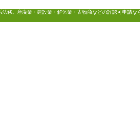
系法務。産廃業・建設業・解体業・古物商などの許認可申請な