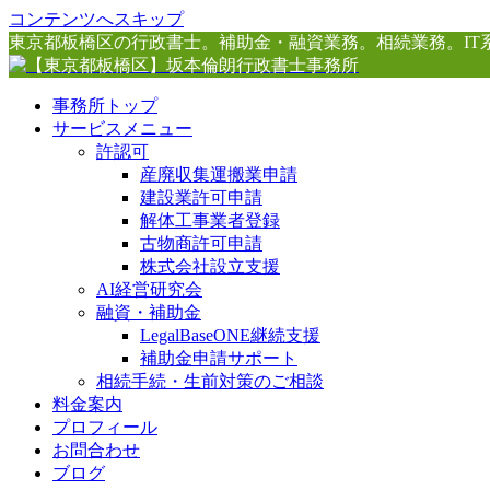
コンテンツへスキップ
東京都板橋区の行政書士。補助金・融資業務。相続業務。IT
事務所トップ
サービスメニュー
許認可
産廃収集運搬業申請
建設業許可申請
解体工事業者登録
古物商許可申請
株式会社設立支援
AI経営研究会
融資・補助金
LegalBaseONE継続支援
補助金申請サポート
相続手続・生前対策のご相談
料金案内
プロフィール
お問合わせ
ブログ