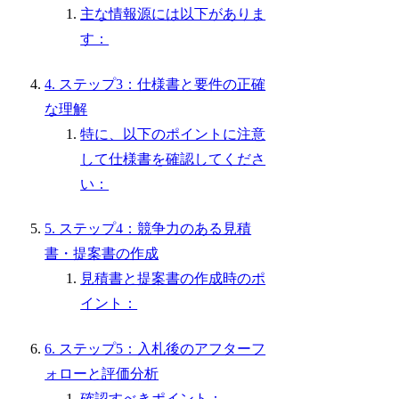
主な情報源には以下がありま
す：
4. ステップ3：仕様書と要件の正確
な理解
特に、以下のポイントに注意
して仕様書を確認してくださ
い：
5. ステップ4：競争力のある見積
書・提案書の作成
見積書と提案書の作成時のポ
イント：
6. ステップ5：入札後のアフターフ
ォローと評価分析
確認すべきポイント：