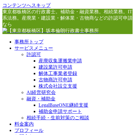
コンテンツへスキップ
東京都板橋区の行政書士。補助金・融資業務。相続業務。IT
系法務。産廃業・建設業・解体業・古物商などの許認可申請
なら
事務所トップ
サービスメニュー
許認可
産廃収集運搬業申請
建設業許可申請
解体工事業者登録
古物商許可申請
株式会社設立支援
AI経営研究会
融資・補助金
LegalBaseONE継続支援
補助金申請サポート
相続手続・生前対策のご相談
料金案内
プロフィール