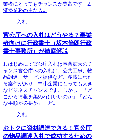
業者にとってもチャンスが豊富です。2.
清掃業務の主な入...
入札
官公庁への入札はどうやる？事業
者向けに行政書士（坂本倫朗行政
書士事務所）が徹底解説
1. はじめに：官公庁入札は事業拡大のチ
ャンス官公庁への入札は、公共工事、物
品調達、サービス提供など、多岐にわた
る案件があり、中小企業にとっても大き
なビジネスチャンスです。しかし、「ど
こから情報を集めればいいのか」「どん
な手順が必要か」「ど...
入札
おトクに資材調達できる！官公庁
の物品調達入札で成功するための