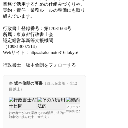
業務で活用するための仕組みづくりや、
契約・責任・業務ルールの整備にも取り
組んでいます。
行政書士登録番号：第17081604号
所属：東京都行政書士会
認定経営革新等支援機関
（109813007514）
Webサイト：https://sakamoto316.tokyo/
行政書士 坂本倫朗をフォローする
📚
坂本倫朗の著書
（Kindle出版・全12
冊以上）
フリーランスのため
の契約と交渉で失敗
行政書士がAIで業務
そのAI活用、法的に
す
しないための教科書
効率化に挑んだ十日
大丈夫？
使
間
ー